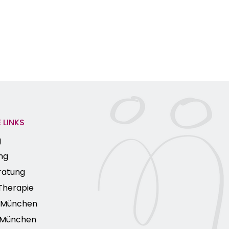
 LINKS
g
ng
ratung
Therapie
e München
 München